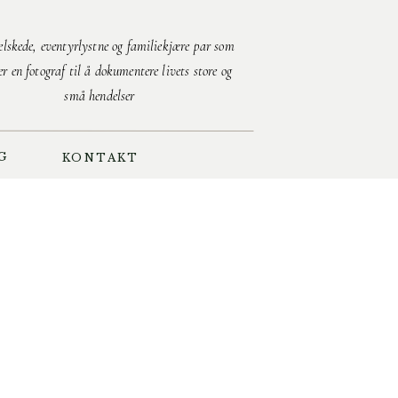
relskede, eventyrlystne og familiekjære par som
ter en fotograf til å dokumentere livets store og
små hendelser
G
KONTAKT