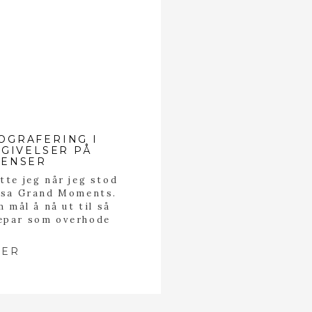
OGRAFERING I
GIVELSER PÅ
LENSER
tte jeg når jeg stod
ssa Grand Moments.
 mål å nå ut til så
par som overhode
dde gratis
 til 5 par. Målet til
MER
ed å gå på messa var
å finne […]