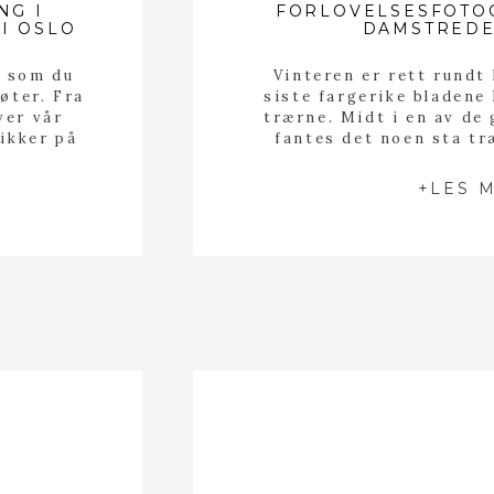
NG I
FORLOVELSESFOTO
I OSLO
DAMSTREDE
r som du
Vinteren er rett rundt 
øter. Fra
siste fargerike bladene 
ver vår
trærne. Midt i en av de
sikker på
fantes det noen sta t
 og bare
farge på seg, og so
 når jeg
fotografere i siste res
+LES 
]
tok med meg Celeni