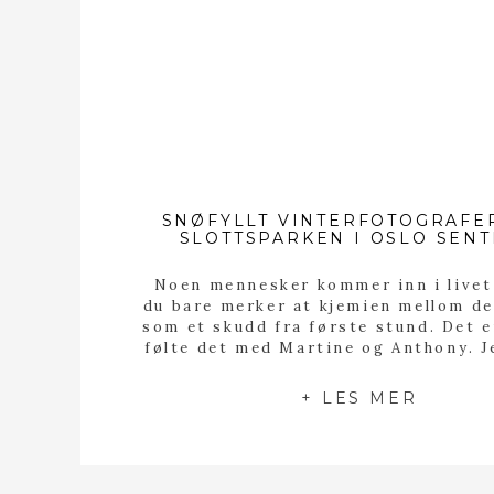
SNØFYLLT VINTERFOTOGRAFER
SLOTTSPARKEN I OSLO SEN
Noen mennesker kommer inn i livet
du bare merker at kjemien mellom de
som et skudd fra første stund. Det er
følte det med Martine og Anthony. 
dem første gang på bryllupsmessa
Moments. Vi fikk pratet kort der o
+ LES MER
etter messa tok de kontakt med