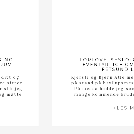
ING I
FORLOVELSESFOT
TRUM
EVENTYRLIGE OM
FETSUND 
 ditt og
Kjersti og Bjørn Atle mø
re sitter
på stand på bryllupsme
 slik jeg
På messa hadde jeg som
Jeg møtte
mange kommende brude
 Grand
mulig og tilby
g da, og
forlovelsesfotografering
+LES 
 […]
Kjersti og Bjørn Atle v
(blant annet) 