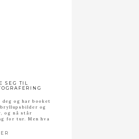
 SEG TIL
TOGRAFERING
t deg og har booket
 bryllupsbilder og
r, og nå står
ng for tur. Men hva
r vanlig kleskode for
 Hva burde du tenke
MER
 peneste du har eller