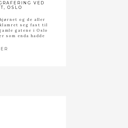
GRAFERING VED
T, OSLO
hjørnet og de aller
klamret seg fast til
 gamle gatene i Oslo
rær som enda hadde
m ga håpet om å
t av høstfarger. Jeg
MER
 og Morten […]