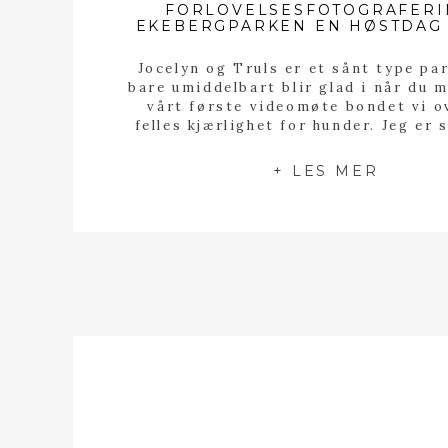
FORLOVELSESFOTOGRAFERI
EKEBERGPARKEN EN HØSTDAG 
Jocelyn og Truls er et sånt type pa
bare umiddelbart blir glad i når du m
vårt første videomøte bondet vi o
felles kjærlighet for hunder. Jeg er 
vi kunne såte sammen hele kvelden
pratet om våre firbeinte babyer. Og
+ LES MER
endelig fikk møte dem for […