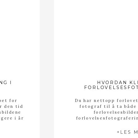
NG I
HVORDAN KLE
FORLOVELSESFO
pet for
Du har nettopp forlove
r den tid
fotograf til å ta både
esbildene
forlovelsesbilde
gere i år
forlovelsesfotograferi
e store
skal du ha på deg? Hva e
eres var
en slik fotografering?
+LES 
botanisk
på? Skal du kle deg i det