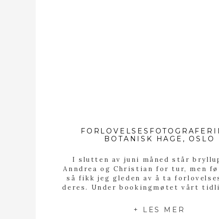
FORLOVELSESFOTOGRAFERI
BOTANISK HAGE, OSLO
I slutten av juni måned står bryllu
Anndrea og Christian for tur, men fø
så fikk jeg gleden av å ta forlovels
deres. Under bookingmøtet vårt tidli
så fortalde Anndrea meg at en av d
drømmene hun hadde for bryllupet d
+ LES MER
at bryllupsbildene skulle bli tatt i 